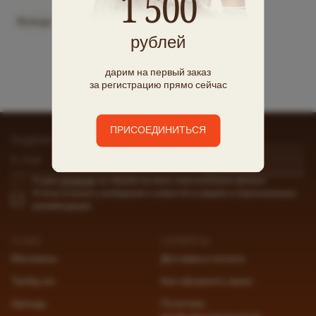
1 500
Кольца
Серьги
Подвески
Браслеты
Колье
рублей
дарим на первый заказ
за регистрацию прямо сейчас
ПРИСОЕДИНИТЬСЯ
ПОДПИСАТЬСЯ НА РАССЫЛКУ
ПОДПИСАТЬСЯ
E-mail
Я даю
согласие
на обработку моих персональных данных
Я хочу получать сообщения о новостях и акциях и персональные
рекомендации
О НАС
СЕРВИСЫ
Магазины
Доставка и оплата
Трейд-ин
Как оформить заказ
Аренда
Политика