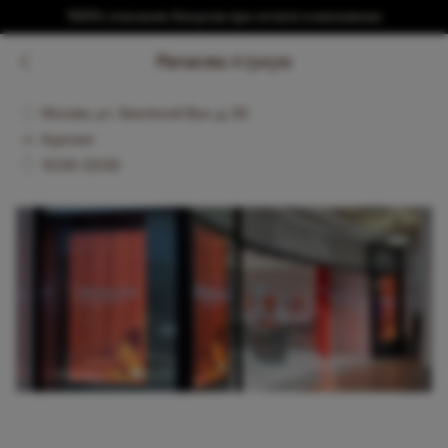
100% списание бонусов при оплате в магазинах
Panacea Атриум
Москва, ул. Земляной Вал, д. 33
Курская
10:00-23:00