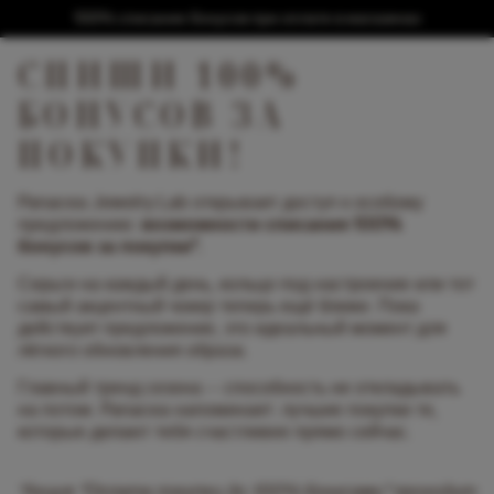
100% списание бонусов при оплате в магазинах
СПИШИ 100%
БОНУСОВ ЗА
ПОКУПКИ!
Panacea Jewelry Lab открывает доступ к особому
предложению:
возможности списания 100%
бонусов за покупки*.
Серьги на каждый день, кольцо под настроение или тот
самый акцентный чокер теперь ещё ближе. Пока
действует предложение, это идеальный момент для
лёгкого обновления образа.
Главный тренд сезона — способность не откладывать
на потом. Panacea напоминает: лучшие покупки те,
которые делают тебя счастливее прямо сейчас.
*Акция "Оплата покупки до 100% бонусами" проходит