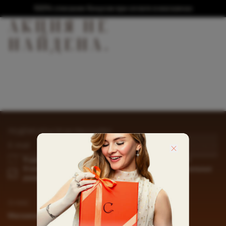
100% списание бонусов при оплате в магазинах
АКЦИЯ НЕ
НАЙДЕНА.
ПОДПИСАТЬСЯ НА РАССЫЛКУ
ПОДПИСАТЬСЯ
E-mail
Я даю
согласие
на обработку моих персональных данных
Я хочу получать сообщения о новостях и акциях и персональные
рекомендации
О НАС
СЕРВИСЫ
Магазины
Доставка и оплата